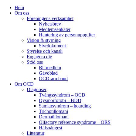
Hem
Om oss
Föreningens verksamhet
Nyhetsbrev
Medlemsenkäter
Hantering av personuppgifter
Vision & styrning
Styrdokument
Styrelse och kansli
Engagera dig
Stöd oss
Bli medlem
Gåvoblad
OCD-armband
Om OCD
Diagnoser
Tvångssyndrom – OCD
Dysmorfofobi – BDD
Samlarsyndrom – hoarding
Trichotillomani
Dermatillomani
Olfactory reference syndrome – ORS
Hälsoångest
Litteratur