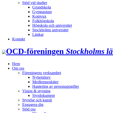
Stöd vid studier
Grundskola
Gymnasium
Komvux
Folkhögskola
Högskola och universitet
Stockholms universitet
Länkar
Kontakt
OCD‑föreningen
Stockholms l
Hem
Om oss
Föreningens verksamhet
Nyhetsbrev
Medlemsenkäter
Hantering av personuppgifter
Vision & styrning
Styrdokument
Styrelse och kansli
Engagera dig
Stöd oss