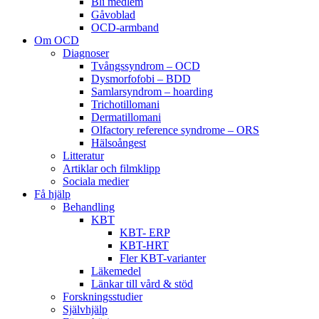
Bli medlem
Gåvoblad
OCD-armband
Om OCD
Diagnoser
Tvångssyndrom – OCD
Dysmorfofobi – BDD
Samlarsyndrom – hoarding
Trichotillomani
Dermatillomani
Olfactory reference syndrome – ORS
Hälsoångest
Litteratur
Artiklar och filmklipp
Sociala medier
Få hjälp
Behandling
KBT
KBT- ERP
KBT-HRT
Fler KBT-varianter
Läkemedel
Länkar till vård & stöd
Forskningsstudier
Självhjälp