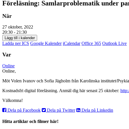
Föreläsning: Samlarproblematik under p
När
27 oktober, 2022
20:30 - 21:30
Lägg till i kalender
Ladda ner ICS
Google Kalender
iCalendar
Office 365
Outlook Live
Var
Online
Online,
Möt Volen Ivanov och Sofia Jägholm från Karolinska institutet/Psyki
Kostnadsfri digital föreläsning. Anmäl dig här senast 25 oktober:
http
Välkomna!
Dela på Facebook
Dela på Twitter
Dela på Linkedin
Hitta artiklar och filmer här!