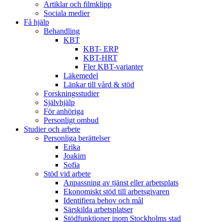
Artiklar och filmklipp
Sociala medier
Få hjälp
Behandling
KBT
KBT- ERP
KBT-HRT
Fler KBT-varianter
Läkemedel
Länkar till vård & stöd
Forskningsstudier
Självhjälp
För anhöriga
Personligt ombud
Studier och arbete
Personliga berättelser
Erika
Joakim
Sofia
Stöd vid arbete
Anpassning av tjänst eller arbetsplats
Ekonomiskt stöd till arbetsgivaren
Identifiera behov och mål
Särskilda arbetsplatser
Stödfunktioner inom Stockholms stad