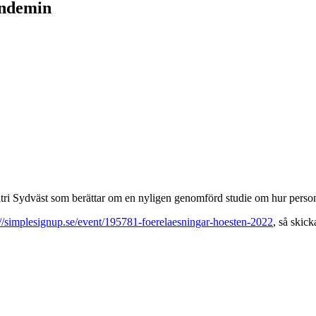
andemin
atri Sydväst som berättar om en nyligen genomförd studie om hur pers
://simplesignup.se/event/195781-foerelaesningar-hoesten-2022
, så skic