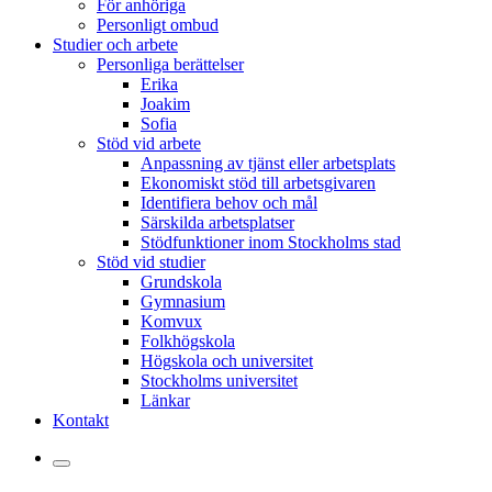
För anhöriga
Personligt ombud
Studier och arbete
Personliga berättelser
Erika
Joakim
Sofia
Stöd vid arbete
Anpassning av tjänst eller arbetsplats
Ekonomiskt stöd till arbetsgivaren
Identifiera behov och mål
Särskilda arbetsplatser
Stödfunktioner inom Stockholms stad
Stöd vid studier
Grundskola
Gymnasium
Komvux
Folkhögskola
Högskola och universitet
Stockholms universitet
Länkar
Kontakt