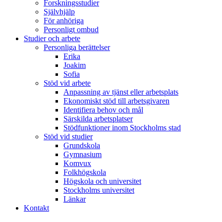
Forskningsstudier
Självhjälp
För anhöriga
Personligt ombud
Studier och arbete
Personliga berättelser
Erika
Joakim
Sofia
Stöd vid arbete
Anpassning av tjänst eller arbetsplats
Ekonomiskt stöd till arbetsgivaren
Identifiera behov och mål
Särskilda arbetsplatser
Stödfunktioner inom Stockholms stad
Stöd vid studier
Grundskola
Gymnasium
Komvux
Folkhögskola
Högskola och universitet
Stockholms universitet
Länkar
Kontakt