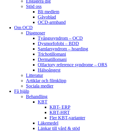
Engagera dig
Stöd oss
Bli medlem
Gåvoblad
OCD-armband
Om OCD
Diagnoser
Tvångssyndrom – OCD
Dysmorfofobi – BDD
Samlarsyndrom – hoarding
Trichotillomani
Dermatillomani
Olfactory reference syndrome – ORS
Hälsoångest
Litteratur
Artiklar och filmklipp
Sociala medier
Få hjälp
Behandling
KBT
KBT- ERP
KBT-HRT
Fler KBT-varianter
Läkemedel
Länkar till vård & stöd