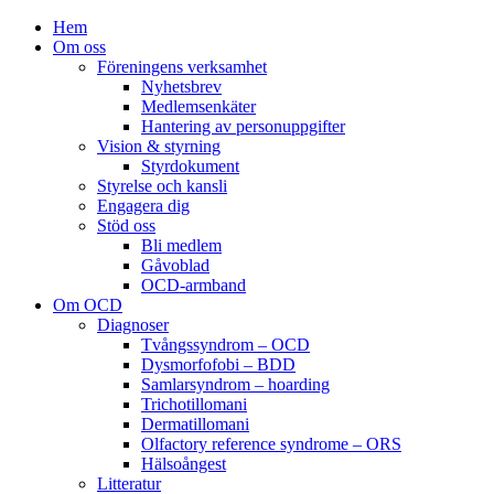
Hem
Om oss
Föreningens verksamhet
Nyhetsbrev
Medlemsenkäter
Hantering av personuppgifter
Vision & styrning
Styrdokument
Styrelse och kansli
Engagera dig
Stöd oss
Bli medlem
Gåvoblad
OCD-armband
Om OCD
Diagnoser
Tvångssyndrom – OCD
Dysmorfofobi – BDD
Samlarsyndrom – hoarding
Trichotillomani
Dermatillomani
Olfactory reference syndrome – ORS
Hälsoångest
Litteratur