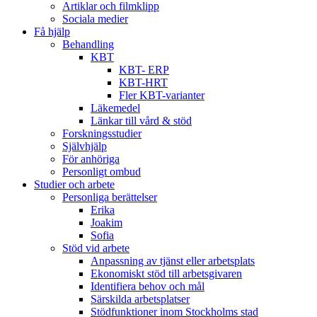
Artiklar och filmklipp
Sociala medier
Få hjälp
Behandling
KBT
KBT- ERP
KBT-HRT
Fler KBT-varianter
Läkemedel
Länkar till vård & stöd
Forskningsstudier
Självhjälp
För anhöriga
Personligt ombud
Studier och arbete
Personliga berättelser
Erika
Joakim
Sofia
Stöd vid arbete
Anpassning av tjänst eller arbetsplats
Ekonomiskt stöd till arbetsgivaren
Identifiera behov och mål
Särskilda arbetsplatser
Stödfunktioner inom Stockholms stad