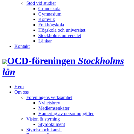
Stöd vid studier
Grundskola
Gymnasium
Komvux
Folkhögskola
Högskola och universitet
Stockholms universitet
Länkar
Kontakt
OCD‑föreningen
Stockholms
län
Hem
Om oss
Föreningens verksamhet
Nyhetsbrev
Medlemsenkäter
Hantering av personuppgifter
Vision & styrning
Styrdokument
Styrelse och kansli