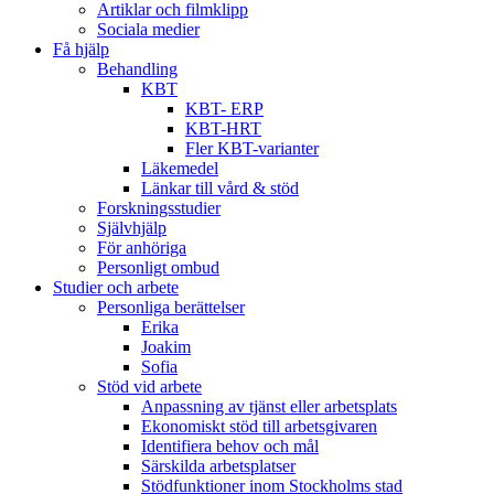
Artiklar och filmklipp
Sociala medier
Få hjälp
Behandling
KBT
KBT- ERP
KBT-HRT
Fler KBT-varianter
Läkemedel
Länkar till vård & stöd
Forskningsstudier
Självhjälp
För anhöriga
Personligt ombud
Studier och arbete
Personliga berättelser
Erika
Joakim
Sofia
Stöd vid arbete
Anpassning av tjänst eller arbetsplats
Ekonomiskt stöd till arbetsgivaren
Identifiera behov och mål
Särskilda arbetsplatser
Stödfunktioner inom Stockholms stad