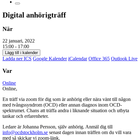
Digital anhörigträff
När
22 januari, 2022
15:00 - 17:00
Lägg till i kalender
Ladda ner ICS
Google Kalender
iCalendar
Office 365
Outlook Live
Var
Online
Online,
En träff via zoom för dig som är anhörig eller nära vänt till någon
med tvångssyndrom (OCD) eller annan diagnos inom OCD-
spektrumet. Chans att träffa andra i liknande situation och utbyta
tankar och erfarenheter.
Ledare är Johanna Persson, själv anhörig. Anmäl dig till
info@ocdstockholm.se
senast dagen innan träffen om du vill vara
med så skickar vi zoom-länk.