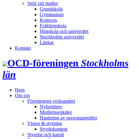
Stöd vid studier
Grundskola
Gymnasium
Komvux
Folkhögskola
Högskola och universitet
Stockholms universitet
Länkar
Kontakt
OCD‑föreningen
Stockholms
län
Hem
Om oss
Föreningens verksamhet
Nyhetsbrev
Medlemsenkäter
Hantering av personuppgifter
Vision & styrning
Styrdokument
Styrelse och kansli