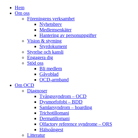
Hem
Om oss
Föreningens verksamhet
Nyhetsbrev
Medlemsenkäter
Hantering av personuppgifter
Vision & styrning
Styrdokument
Styrelse och kansli
Engagera dig
Stöd oss
Bli medlem
Gåvoblad
OCD-armband
Om OCD
Diagnoser
Tvångssyndrom – OCD
Dysmorfofobi – BDD
Samlarsyndrom – hoarding
Trichotillomani
Dermatillomani
Olfactory reference syndrome – ORS
Hälsoångest
Litteratur