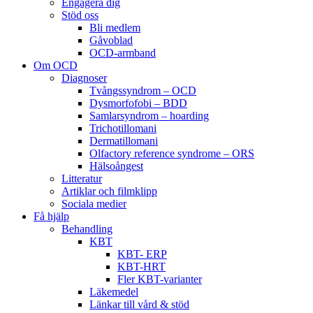
Engagera dig
Stöd oss
Bli medlem
Gåvoblad
OCD-armband
Om OCD
Diagnoser
Tvångssyndrom – OCD
Dysmorfofobi – BDD
Samlarsyndrom – hoarding
Trichotillomani
Dermatillomani
Olfactory reference syndrome – ORS
Hälsoångest
Litteratur
Artiklar och filmklipp
Sociala medier
Få hjälp
Behandling
KBT
KBT- ERP
KBT-HRT
Fler KBT-varianter
Läkemedel
Länkar till vård & stöd