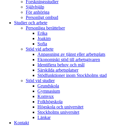
Forskningsstudier
Självhjälp
För anhöriga
Personligt ombud
Studier och arbete
Personliga berättelser
Erika
Joakim
Sofia
Stöd vid arbete
Anpassning av tjänst eller arbetsplats
Ekonomiskt stöd till arbetsgivaren
Identifiera behov och mål
Särskilda arbetsplatser
Stödfunktioner inom Stockholms stad
Stöd vid studier
Grundskola
Gymnasium
Komvux
Folkhögskola
Högskola och universitet
Stockholms universitet
Länkar
Kontakt