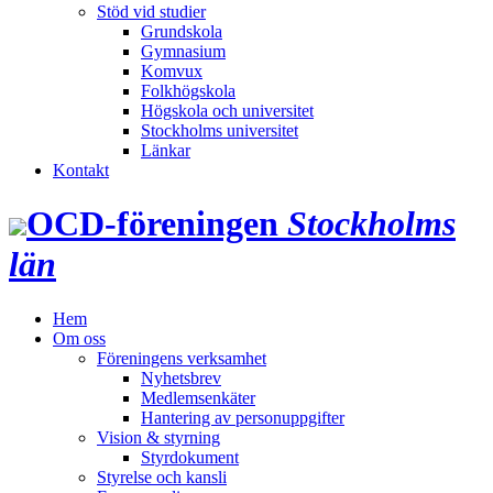
Stöd vid studier
Grundskola
Gymnasium
Komvux
Folkhögskola
Högskola och universitet
Stockholms universitet
Länkar
Kontakt
OCD‑föreningen
Stockholms
län
Hem
Om oss
Föreningens verksamhet
Nyhetsbrev
Medlemsenkäter
Hantering av personuppgifter
Vision & styrning
Styrdokument
Styrelse och kansli