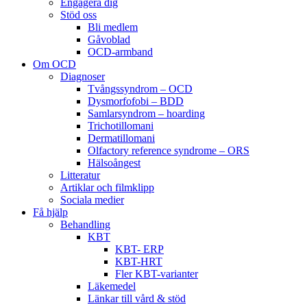
Engagera dig
Stöd oss
Bli medlem
Gåvoblad
OCD-armband
Om OCD
Diagnoser
Tvångssyndrom – OCD
Dysmorfofobi – BDD
Samlarsyndrom – hoarding
Trichotillomani
Dermatillomani
Olfactory reference syndrome – ORS
Hälsoångest
Litteratur
Artiklar och filmklipp
Sociala medier
Få hjälp
Behandling
KBT
KBT- ERP
KBT-HRT
Fler KBT-varianter
Läkemedel
Länkar till vård & stöd