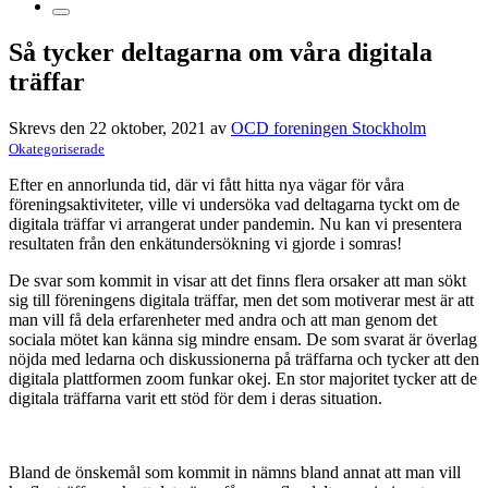
Så tycker deltagarna om våra digitala
träffar
Skrevs den 22 oktober, 2021 av
OCD foreningen Stockholm
Okategoriserade
Efter en annorlunda tid, där vi fått hitta nya vägar för våra
föreningsaktiviteter, ville vi undersöka vad deltagarna tyckt om de
digitala träffar vi arrangerat under pandemin. Nu kan vi presentera
resultaten från den enkätundersökning vi gjorde i somras!
De svar som kommit in visar att det finns flera orsaker att man sökt
sig till föreningens digitala träffar, men det som motiverar mest är att
man vill få dela erfarenheter med andra och att man genom det
sociala mötet kan känna sig mindre ensam. De som svarat är överlag
nöjda med ledarna och diskussionerna på träffarna och tycker att den
digitala plattformen zoom funkar okej. En stor majoritet tycker att de
digitala träffarna varit ett stöd för dem i deras situation.
Bland de önskemål som kommit in nämns bland annat att man vill