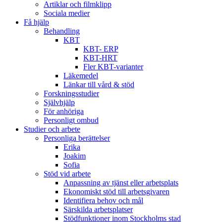
Artiklar och filmklipp
Sociala medier
Få hjälp
Behandling
KBT
KBT- ERP
KBT-HRT
Fler KBT-varianter
Läkemedel
Länkar till vård & stöd
Forskningsstudier
Självhjälp
För anhöriga
Personligt ombud
Studier och arbete
Personliga berättelser
Erika
Joakim
Sofia
Stöd vid arbete
Anpassning av tjänst eller arbetsplats
Ekonomiskt stöd till arbetsgivaren
Identifiera behov och mål
Särskilda arbetsplatser
Stödfunktioner inom Stockholms stad