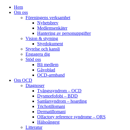
Hem
Om oss
Föreningens verksamhet
Nyhetsbrev
Medlemsenkäter
Hantering av personuppgifter
Vision & styrning
Styrdokument
Styrelse och kansli
Engagera dig
Stöd oss
Bli medlem
Gåvoblad
OCD-armband
Om OCD
Diagnoser
Tvångssyndrom – OCD
Dysmorfofobi – BDD
Samlarsyndrom – hoarding
Trichotillomani
Dermatillomani
Olfactory reference syndrome – ORS
Hälsoångest
Litteratur