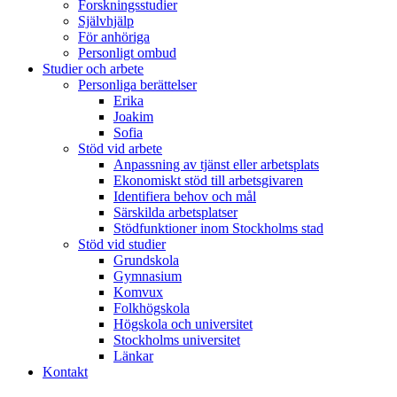
Forskningsstudier
Självhjälp
För anhöriga
Personligt ombud
Studier och arbete
Personliga berättelser
Erika
Joakim
Sofia
Stöd vid arbete
Anpassning av tjänst eller arbetsplats
Ekonomiskt stöd till arbetsgivaren
Identifiera behov och mål
Särskilda arbetsplatser
Stödfunktioner inom Stockholms stad
Stöd vid studier
Grundskola
Gymnasium
Komvux
Folkhögskola
Högskola och universitet
Stockholms universitet
Länkar
Kontakt