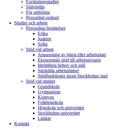
Forskningsstudier
Självhjälp
För anhöriga
Personligt ombud
Studier och arbete
Personliga berättelser
Erika
Joakim
Sofia
Stöd vid arbete
Anpassning av tjänst eller arbetsplats
Ekonomiskt stöd till arbetsgivaren
Identifiera behov och mål
Särskilda arbetsplatser
Stödfunktioner inom Stockholms stad
Stöd vid studier
Grundskola
Gymnasium
Komvux
Folkhögskola
Högskola och universitet
Stockholms universitet
Länkar
Kontakt