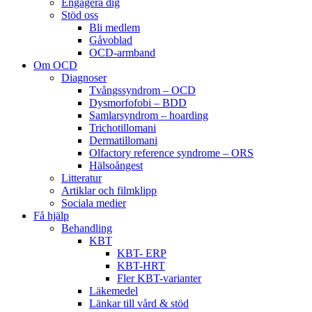
Engagera dig
Stöd oss
Bli medlem
Gåvoblad
OCD-armband
Om OCD
Diagnoser
Tvångssyndrom – OCD
Dysmorfofobi – BDD
Samlarsyndrom – hoarding
Trichotillomani
Dermatillomani
Olfactory reference syndrome – ORS
Hälsoångest
Litteratur
Artiklar och filmklipp
Sociala medier
Få hjälp
Behandling
KBT
KBT- ERP
KBT-HRT
Fler KBT-varianter
Läkemedel
Länkar till vård & stöd