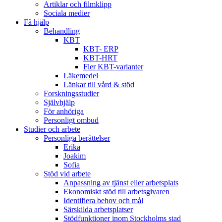
Artiklar och filmklipp
Sociala medier
Få hjälp
Behandling
KBT
KBT- ERP
KBT-HRT
Fler KBT-varianter
Läkemedel
Länkar till vård & stöd
Forskningsstudier
Självhjälp
För anhöriga
Personligt ombud
Studier och arbete
Personliga berättelser
Erika
Joakim
Sofia
Stöd vid arbete
Anpassning av tjänst eller arbetsplats
Ekonomiskt stöd till arbetsgivaren
Identifiera behov och mål
Särskilda arbetsplatser
Stödfunktioner inom Stockholms stad