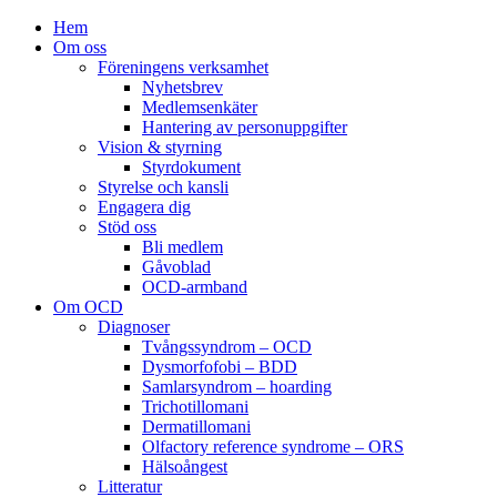
Hem
Om oss
Föreningens verksamhet
Nyhetsbrev
Medlemsenkäter
Hantering av personuppgifter
Vision & styrning
Styrdokument
Styrelse och kansli
Engagera dig
Stöd oss
Bli medlem
Gåvoblad
OCD-armband
Om OCD
Diagnoser
Tvångssyndrom – OCD
Dysmorfofobi – BDD
Samlarsyndrom – hoarding
Trichotillomani
Dermatillomani
Olfactory reference syndrome – ORS
Hälsoångest
Litteratur