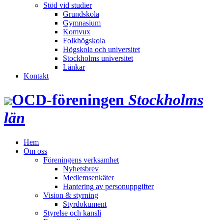
Stöd vid studier
Grundskola
Gymnasium
Komvux
Folkhögskola
Högskola och universitet
Stockholms universitet
Länkar
Kontakt
OCD‑föreningen
Stockholms
län
Hem
Om oss
Föreningens verksamhet
Nyhetsbrev
Medlemsenkäter
Hantering av personuppgifter
Vision & styrning
Styrdokument
Styrelse och kansli