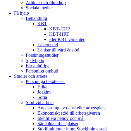
Artiklar och filmklipp
Sociala medier
Få hjälp
Behandling
KBT
KBT- ERP
KBT-HRT
Fler KBT-varianter
Läkemedel
Länkar till vård & stöd
Forskningsstudier
Självhjälp
För anhöriga
Personligt ombud
Studier och arbete
Personliga berättelser
Erika
Joakim
Sofia
Stöd vid arbete
Anpassning av tjänst eller arbetsplats
Ekonomiskt stöd till arbetsgivaren
Identifiera behov och mål
Särskilda arbetsplatser
Stödfunktioner inom Stockholms stad