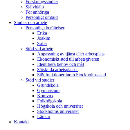
Forskningsstudier
Självhjälp
För anhöriga
Personligt ombud
Studier och arbete
Personliga berättelser
Erika
Joakim
Sofia
Stöd vid arbete
Anpassning av tjänst eller arbetsplats
Ekonomiskt stöd till arbetsgivaren
Identifiera behov och mål
Särskilda arbetsplatser
Stödfunktioner inom Stockholms stad
Stöd vid studier
Grundskola
Gymnasium
Komvux
Folkhögskola
Högskola och universitet
Stockholms universitet
Länkar
Kontakt