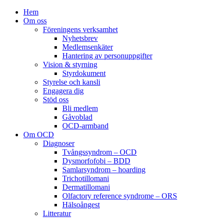
Hem
Om oss
Föreningens verksamhet
Nyhetsbrev
Medlemsenkäter
Hantering av personuppgifter
Vision & styrning
Styrdokument
Styrelse och kansli
Engagera dig
Stöd oss
Bli medlem
Gåvoblad
OCD-armband
Om OCD
Diagnoser
Tvångssyndrom – OCD
Dysmorfofobi – BDD
Samlarsyndrom – hoarding
Trichotillomani
Dermatillomani
Olfactory reference syndrome – ORS
Hälsoångest
Litteratur