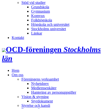
Stöd vid studier
Grundskola
Gymnasium
Komvux
Folkhögskola
Högskola och universitet
Stockholms universitet
Länkar
Kontakt
OCD‑föreningen
Stockholms
län
Hem
Om oss
Föreningens verksamhet
Nyhetsbrev
Medlemsenkäter
Hantering av personuppgifter
Vision & styrning
Styrdokument
Styrelse och kansli