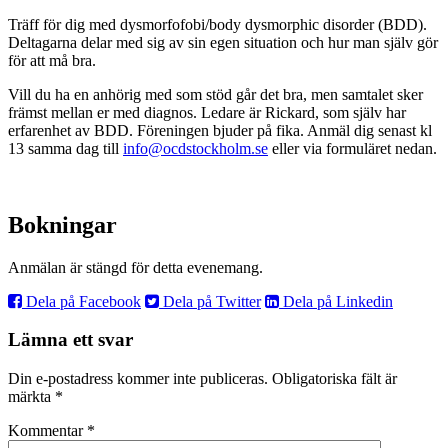
Träff för dig med dysmorfofobi/body dysmorphic disorder (BDD).
Deltagarna delar med sig av sin egen situation och hur man själv gör
för att må bra.
Vill du ha en anhörig med som stöd går det bra, men samtalet sker
främst mellan er med diagnos. Ledare är Rickard, som själv har
erfarenhet av BDD. Föreningen bjuder på fika. Anmäl dig senast kl
13 samma dag till
info@ocdstockholm.se
eller via formuläret nedan.
Bokningar
Anmälan är stängd för detta evenemang.
Dela på Facebook
Dela på Twitter
Dela på Linkedin
Lämna ett svar
Din e-postadress kommer inte publiceras.
Obligatoriska fält är
märkta
*
Kommentar
*