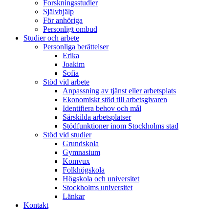
Forskningsstudier
Självhjälp
För anhöriga
Personligt ombud
Studier och arbete
Personliga berättelser
Erika
Joakim
Sofia
Stöd vid arbete
Anpassning av tjänst eller arbetsplats
Ekonomiskt stöd till arbetsgivaren
Identifiera behov och mål
Särskilda arbetsplatser
Stödfunktioner inom Stockholms stad
Stöd vid studier
Grundskola
Gymnasium
Komvux
Folkhögskola
Högskola och universitet
Stockholms universitet
Länkar
Kontakt