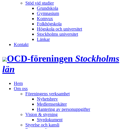
Stöd vid studier
Grundskola
Gymnasium
Komvux
Folkhögskola
Högskola och universitet
Stockholms universitet
Länkar
Kontakt
OCD‑föreningen
Stockholms
län
Hem
Om oss
Föreningens verksamhet
Nyhetsbrev
Medlemsenkäter
Hantering av personuppgifter
Vision & styrning
Styrdokument
Styrelse och kansli