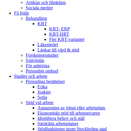
Artiklar och filmklipp
Sociala medier
Få hjälp
Behandling
KBT
KBT- ERP
KBT-HRT
Fler KBT-varianter
Läkemedel
Länkar till vård & stöd
Forskningsstudier
Självhjälp
För anhöriga
Personligt ombud
Studier och arbete
Personliga berättelser
Erika
Joakim
Sofia
Stöd vid arbete
Anpassning av tjänst eller arbetsplats
Ekonomiskt stöd till arbetsgivaren
Identifiera behov och mål
Särskilda arbetsplatser
Stödfunktioner inom Stockholms stad