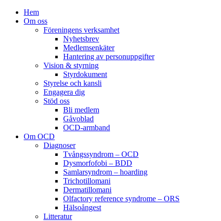
Hem
Om oss
Föreningens verksamhet
Nyhetsbrev
Medlemsenkäter
Hantering av personuppgifter
Vision & styrning
Styrdokument
Styrelse och kansli
Engagera dig
Stöd oss
Bli medlem
Gåvoblad
OCD-armband
Om OCD
Diagnoser
Tvångssyndrom – OCD
Dysmorfofobi – BDD
Samlarsyndrom – hoarding
Trichotillomani
Dermatillomani
Olfactory reference syndrome – ORS
Hälsoångest
Litteratur