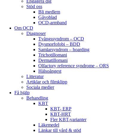
Engagera dig
Stöd oss
Bli medlem
Gåvoblad
OCD-armband
Om OCD
Diagnoser
Tvångssyndrom – OCD
Dysmorfofobi – BDD
Samlarsyndrom – hoarding
Trichotillomani
Dermatillomani
Olfactory reference syndrome – ORS
Hälsoångest
Litteratur
Artiklar och filmklipp
Sociala medier
Få hjälp
Behandling
KBT
KBT- ERP
KBT-HRT
Fler KBT-varianter
Läkemedel
Länkar till vård & stöd